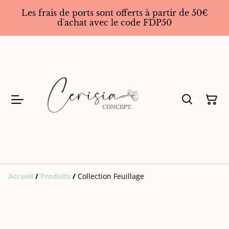
Les frais de ports sont offerts à partir de 50€
d'achat avec le code FDP50
Accueil
/
Produits
/
Collection Feuillage