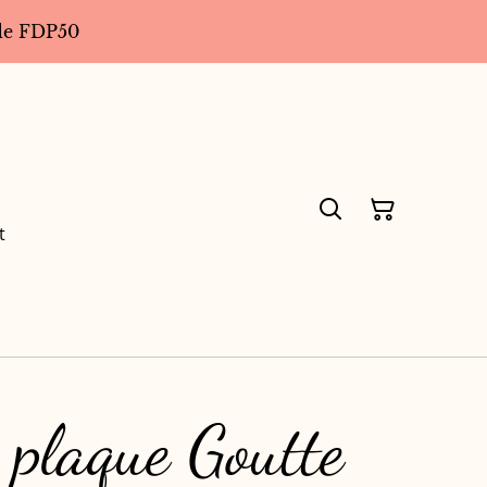
code FDP50
t
 plaque Goutte