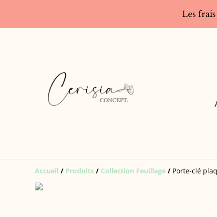
Les frais
Accueil
/
Produits
/
Collection Feuillage
/
Porte-clé pla