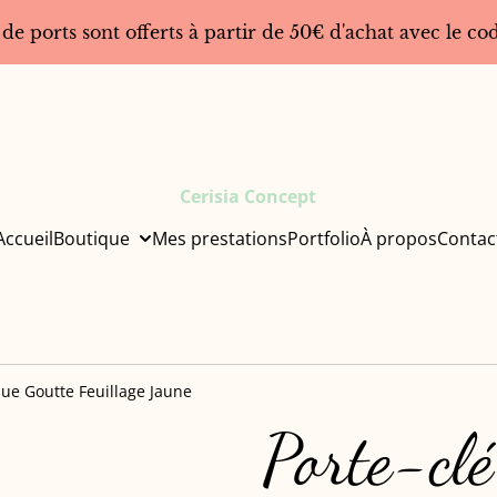
 de ports sont offerts à partir de 50€ d'achat avec le 
Cerisia Concept
Accueil
Boutique
Mes prestations
Portfolio
À propos
Contac
que Goutte Feuillage Jaune
Porte-clé