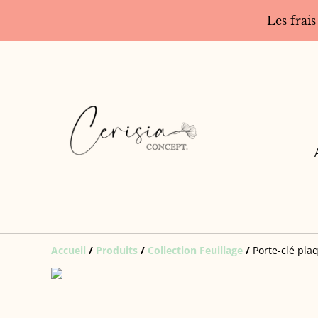
Les frais
Accueil
/
Produits
/
Collection Feuillage
/
Porte-clé pla