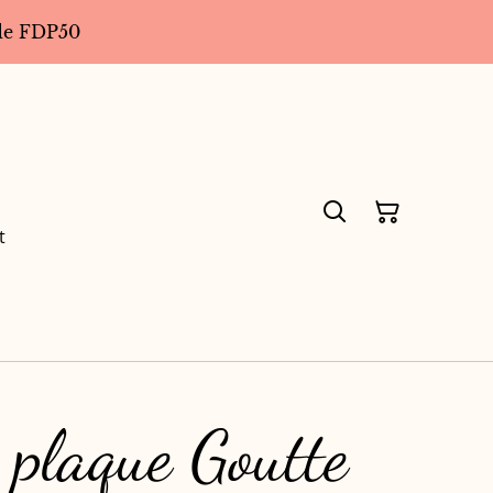
code FDP50
t
 plaque Goutte