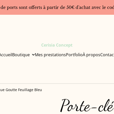
 de ports sont offerts à partir de 50€ d'achat avec le 
Cerisia Concept
Accueil
Boutique
Mes prestations
Portfolio
À propos
Contac
que Goutte Feuillage Bleu
Porte-clé