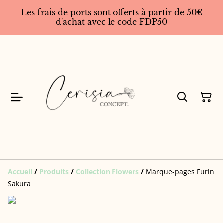
Les frais de ports sont offerts à partir de 50€
d'achat avec le code FDP50
Accueil
/
Produits
/
Collection Flowers
/
Marque-pages Furin
Sakura