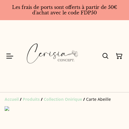
Les frais de ports sont offerts à partir de 50€
d'achat avec le code FDP50
Accueil
/
Produits
/
Collection Onirique
/
Carte Abeille