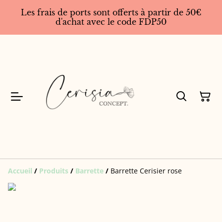
Les frais de ports sont offerts à partir de 50€
d'achat avec le code FDP50
Accueil
/
Produits
/
Barrette
/
Barrette Cerisier rose