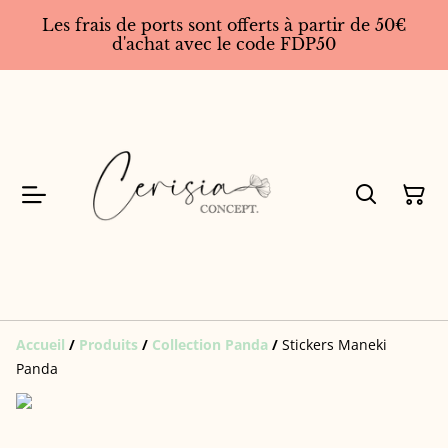
Les frais de ports sont offerts à partir de 50€
d'achat avec le code FDP50
Accueil
/
Produits
/
Collection Panda
/
Stickers Maneki
Panda