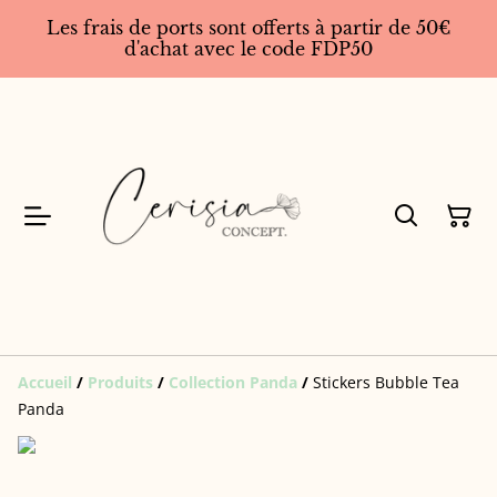
Les frais de ports sont offerts à partir de 50€
d'achat avec le code FDP50
Accueil
/
Produits
/
Collection Panda
/
Stickers Bubble Tea
Panda