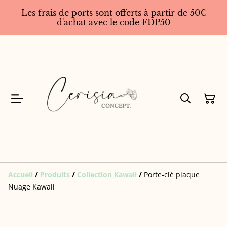
Les frais de ports sont offerts à partir de 50€
d'achat avec le code FDP50
Accueil
/
Produits
/
Collection Kawaii
/
Porte-clé plaque
Nuage Kawaii