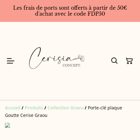
Les frais de ports sont offerts à partir de 50€
d'achat avec le code FDP50
Accueil
/
Produits
/
Collection Graou
/
Porte-clé plaque
Goutte Cerise Graou