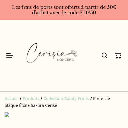
Les frais de ports sont offerts à partir de 50€
d'achat avec le code FDP50
Accueil
/
Produits
/
Collection Candy Fruits
/
Porte-clé
plaque Étoile Sakura Cerise