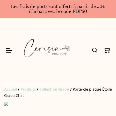
Les frais de ports sont offerts à partir de 50€
d'achat avec le code FDP50
Accueil
/
Produits
/
Collection Graou
/
Porte-clé plaque Étoile
Graou Chat