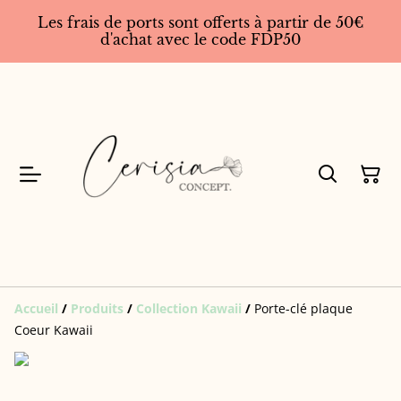
Les frais de ports sont offerts à partir de 50€
d'achat avec le code FDP50
Accueil
/
Produits
/
Collection Kawaii
/
Porte-clé plaque
Coeur Kawaii