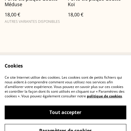
Méduse
Koï
18,00 €
18,00 €
AUTRES VARIANTES DISPONIBLES
Cookies
Conditions
Politique de
confidentialité
Ce site Internet utilise des cookies. Les cookies sont de petits fichiers qui
Politique de cookies
Contactez-nous
nous aident à comprendre comment vous utilisez nos services afin
d'améliorer votre expérience. Vous pouvez en savoir plus sur ces cookies
et contrôler la façon dont ils sont utilisés en cliquant sur « Paramètres des
cookies ». Vous pouvez également consulter notre
politique de cookies
.
Tout accepter
©
2026
Cerisia Concept
Paramètres de cookies