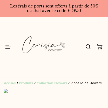
Les frais de ports sont offerts à partir de 50€
d'achat avec le code FDP50
Accueil
/
Produits
/
Collection Flowers
/
Pince Mina Flowers