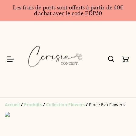
Les frais de ports sont offerts à partir de 50€
d'achat avec le code FDP50
Accueil
/
Produits
/
Collection Flowers
/
Pince Eva Flowers