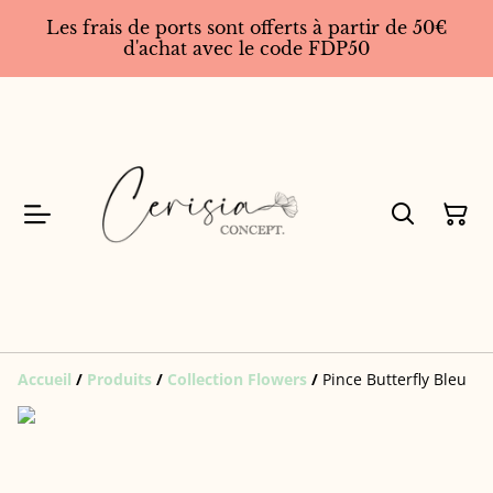
Les frais de ports sont offerts à partir de 50€
d'achat avec le code FDP50
Accueil
/
Produits
/
Collection Flowers
/
Pince Butterfly Bleu