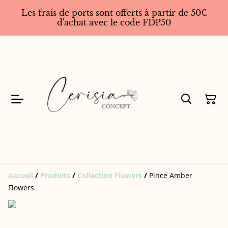
Les frais de ports sont offerts à partir de 50€
d'achat avec le code FDP50
Accueil
/
Produits
/
Collection Flowers
/
Pince Amber
Flowers