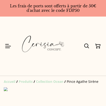
Les frais de ports sont offerts à partir de 50€
d'achat avec le code FDP50
Accueil
/
Produits
/
Collection Ocean
/
Pince Agathe Sirène