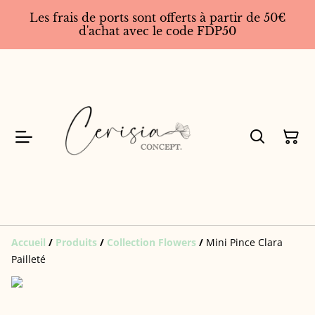
Les frais de ports sont offerts à partir de 50€
d'achat avec le code FDP50
Accueil
/
Produits
/
Collection Flowers
/
Mini Pince Clara
Pailleté