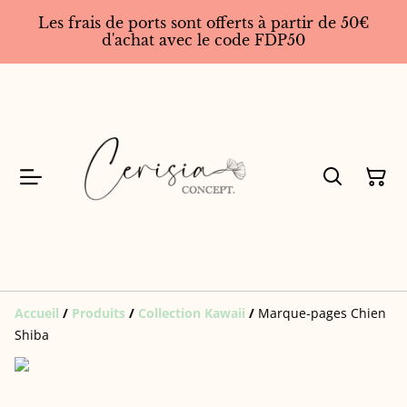
Les frais de ports sont offerts à partir de 50€
d'achat avec le code FDP50
Accueil
/
Produits
/
Collection Kawaii
/
Marque-pages Chien
Shiba