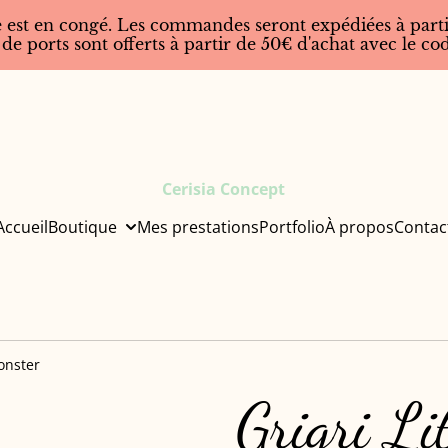
 est en congé. Les commandes seront expédiées à parti
 de ports sont offerts à partir de 50€ d'achat avec le 
Cerisia Concept
Accueil
Boutique
Mes prestations
Portfolio
À propos
Contac
Monster
Grigri Li