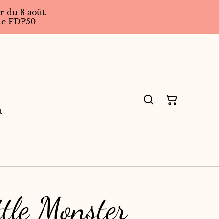
r du 8 août.
code FDP50
t
ttle Monster