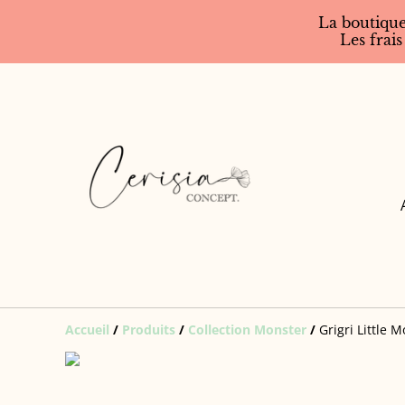
La boutique
Les frais
Accueil
/
Produits
/
Collection Monster
/
Grigri Little 