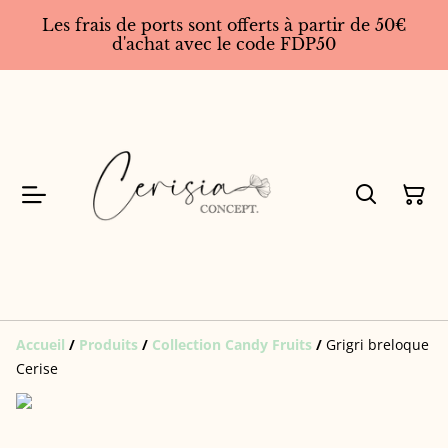
Les frais de ports sont offerts à partir de 50€
d'achat avec le code FDP50
Accueil
/
Produits
/
Collection Candy Fruits
/
Grigri breloque
Cerise