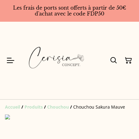
Les frais de ports sont offerts à partir de 50€
d'achat avec le code FDP50
Accueil
/
Produits
/
Chouchou
/
Chouchou Sakura Mauve