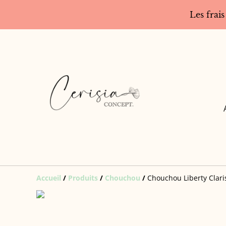
Les frais
Accueil
/
Produits
/
Chouchou
/
Chouchou Liberty Clari