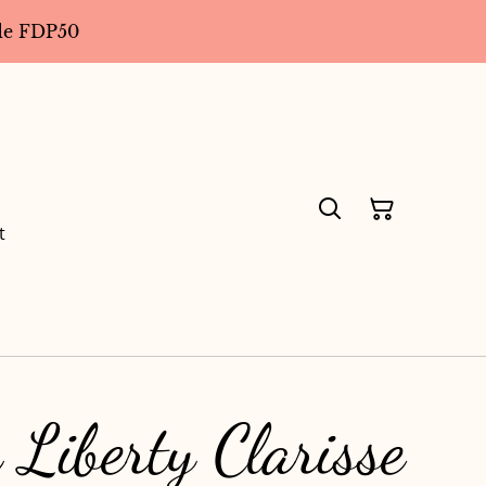
code FDP50
t
Liberty Clarisse