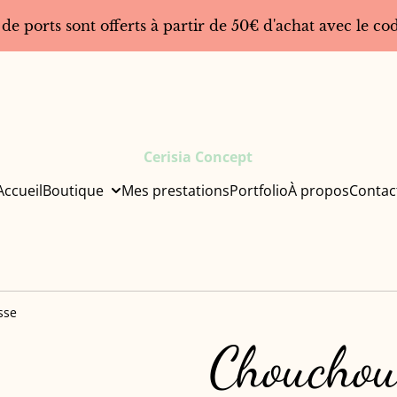
 de ports sont offerts à partir de 50€ d'achat avec le 
Cerisia Concept
Accueil
Boutique
Mes prestations
Portfolio
À propos
Contac
sse
Chouchou 