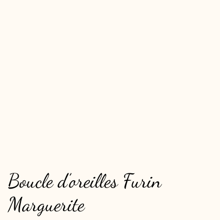
Boucle d’oreilles Furin
Marguerite