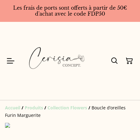
Les frais de ports sont offerts à partir de 50€
d'achat avec le code FDP50
Accueil
/
Produits
/
Collection Flowers
/
Boucle d’oreilles
Furin Marguerite