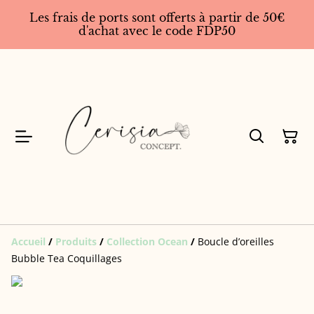
Les frais de ports sont offerts à partir de 50€
d'achat avec le code FDP50
Accueil
/
Produits
/
Collection Ocean
/
Boucle d’oreilles
Bubble Tea Coquillages