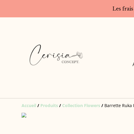
Les frais
Accueil
/
Produits
/
Collection Flowers
/
Barrette Ruka 