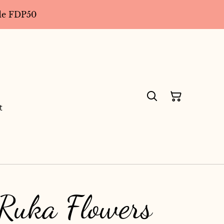
code FDP50
t
 Ruka Flowers