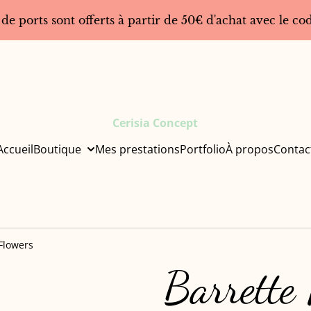
 de ports sont offerts à partir de 50€ d'achat avec le 
Cerisia Concept
Accueil
Boutique
Mes prestations
Portfolio
À propos
Contac
Flowers
Barrette